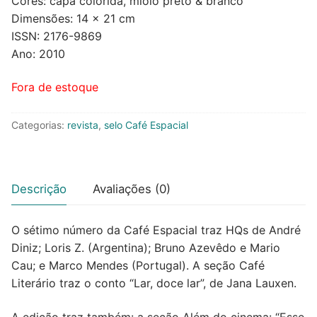
Cores: capa colorida, miolo preto & branco
Dimensões: 14 x 21 cm
ISSN: 2176-9869
Ano: 2010
Fora de estoque
Categorias:
revista
,
selo Café Espacial
Descrição
Avaliações (0)
O sétimo número da Café Espacial traz HQs de André
Diniz; Loris Z. (Argentina); Bruno Azevêdo e Mario
Cau; e Marco Mendes (Portugal). A seção Café
Literário traz o conto “Lar, doce lar”, de Jana Lauxen.
A edição traz também: a seção Além do cinema: “Esse