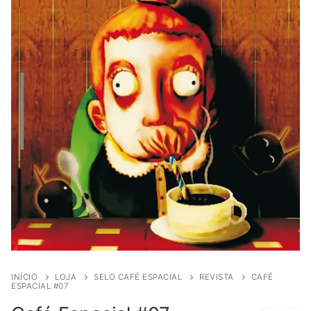
INÍCIO
LOJA
SELO CAFÉ ESPACIAL
REVISTA
CAFÉ
ESPACIAL #07