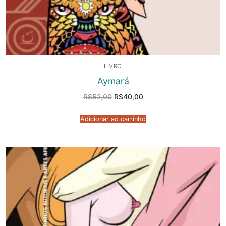
LIVRO
Aymará
O
O
R$
52,00
R$
40,00
preço
preço
original
atual
era:
é:
Adicionar ao carrinho
R$52,00.
R$40,00.