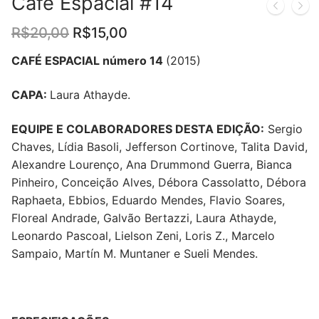
Café Espacial #14
O
O
R$
20,00
R$
15,00
preço
preço
original
atual
CAFÉ ESPACIAL número 14
(2015)
era:
é:
R$20,00.
R$15,00.
CAPA:
Laura Athayde.
EQUIPE E COLABORADORES DESTA EDIÇÃO:
S
ergio
Chaves, Lídia Basoli, Jefferson Cortinove, Talita David,
Alexandre Lourenço, Ana Drummond Guerra, Bianca
Pinheiro, Conceição Alves, Débora Cassolatto, Débora
Raphaeta, Ebbios, Eduardo Mendes, Flavio Soares,
Floreal Andrade, Galvão Bertazzi, Laura Athayde,
Leonardo Pascoal, Lielson Zeni, Loris Z., Marcelo
Sampaio, Martín M. Muntaner e Sueli Mendes.