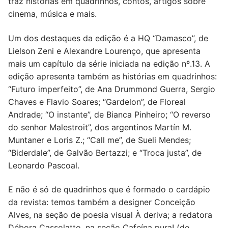
traz histórias em quadrinhos, contos, artigos sobre
cinema, música e mais.
Um dos destaques da edição é a HQ “Damasco”, de
Lielson Zeni e Alexandre Lourenço, que apresenta
mais um capítulo da série iniciada na edição nº.13. A
edição apresenta também as histórias em quadrinhos:
“Futuro imperfeito”, de Ana Drummond Guerra, Sergio
Chaves e Flavio Soares; “Gardelon”, de Floreal
Andrade; “O instante”, de Bianca Pinheiro; “O reverso
do senhor Malestroit”, dos argentinos Martín M.
Muntaner e Loris Z.; “Call me”, de Sueli Mendes;
“Biderdale”, de Galvão Bertazzi; e “Troca justa”, de
Leonardo Pascoal.
E não é só de quadrinhos que é formado o cardápio
da revista: temos também a designer Conceição
Alves, na seção de poesia visual À deriva; a redatora
Débora Cassolatto, na seção Cafeína pura! (de