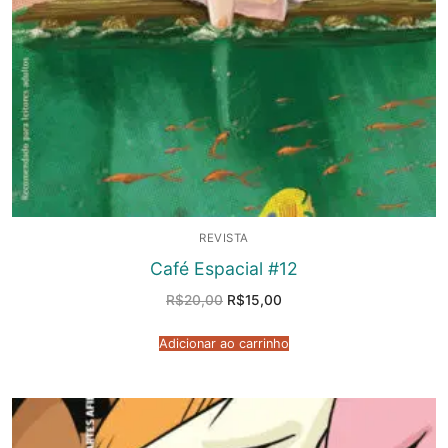
REVISTA
Café Espacial #12
O
O
R$
20,00
R$
15,00
preço
preço
original
atual
era:
é:
Adicionar ao carrinho
R$20,00.
R$15,00.