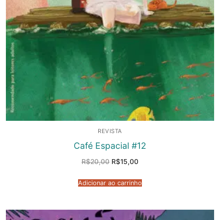
REVISTA
Café Espacial #12
O
O
R$
20,00
R$
15,00
preço
preço
original
atual
era:
é:
Adicionar ao carrinho
R$20,00.
R$15,00.