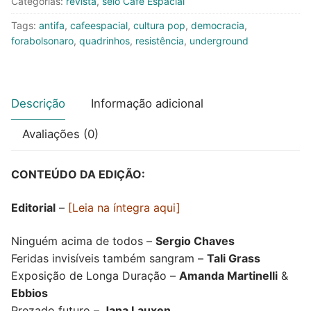
Categorias:
revista
,
selo Café Espacial
quantidade
Tags:
antifa
,
cafeespacial
,
cultura pop
,
democracia
,
forabolsonaro
,
quadrinhos
,
resistência
,
underground
Descrição
Informação adicional
Avaliações (0)
CONTEÚDO DA EDIÇÃO:
Editorial
–
[Leia na íntegra aqui]
Ninguém acima de todos –
Sergio Chaves
Feridas invisíveis também sangram –
Tali Grass
Exposição de Longa Duração –
Amanda Martinelli
&
Ebbios
Prezado futuro –
Jana Lauxen