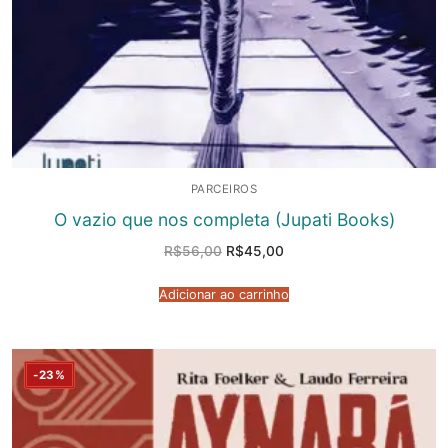
PARCEIROS
O vazio que nos completa (Jupati Books)
O
O
R$
56,00
R$
45,00
preço
preço
original
atual
era:
é:
Adicionar ao carrinho
R$56,00.
R$45,00.
-23%