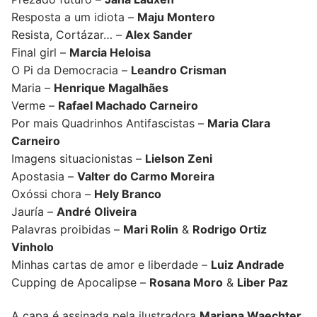
Resposta a um idiota –
Maju Montero
Resista, Cortázar… –
Alex Sander
Final girl –
Marcia Heloisa
O Pi da Democracia –
Leandro Crisman
Maria –
Henrique Magalhães
Verme –
Rafael Machado Carneiro
Por mais Quadrinhos Antifascistas –
Maria Clara
Carneiro
Imagens situacionistas –
Lielson Zeni
Apostasia –
Valter do Carmo Moreira
Oxóssi chora –
Hely Branco
Jauría –
André Oliveira
Palavras proibidas –
Mari Rolin
&
Rodrigo Ortiz
Vinholo
Minhas cartas de amor e liberdade –
Luiz Andrade
Cupping de Apocalipse –
Rosana Moro
&
Liber Paz
A capa é assinada pela ilustradora
Mariana Waechter
.