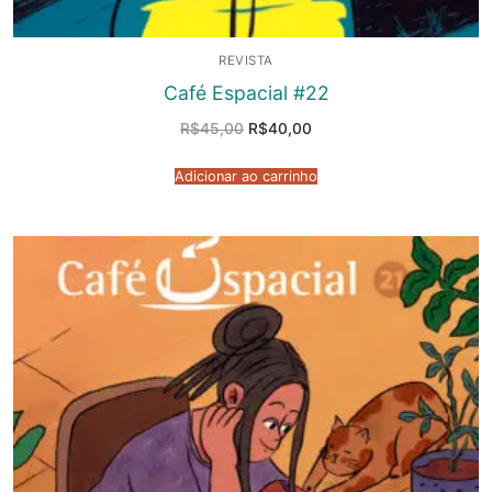
REVISTA
Café Espacial #22
O
O
R$
45,00
R$
40,00
preço
preço
original
atual
era:
é:
Adicionar ao carrinho
R$45,00.
R$40,00.