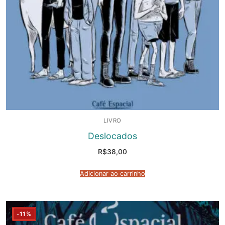
LIVRO
Deslocados
R$
38,00
Adicionar ao carrinho
-11%