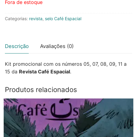
original
atual
Fora de estoque
era:
é:
R$180,00.
R$133,00.
Categorias:
revista
,
selo Café Espacial
Descrição
Avaliações (0)
Kit promocional com os números 05, 07, 08, 09, 11 a
15 da
Revista Café Espacial
.
Produtos relacionados